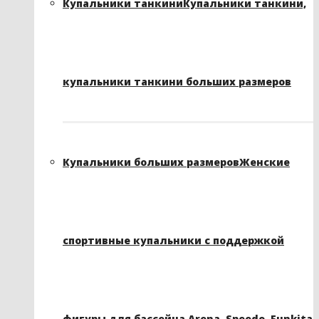
Купальники танкини
Купальники танкини,
купальники танкини больших размеров
Купальники больших размеров
Женские
спортивные купальники с поддержкой
фигуры для бассейна Arena, Speedo, Funkita