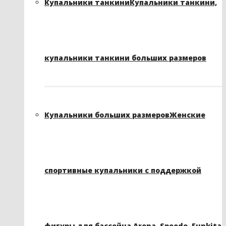
Купальники танкини
Купальники танкини,
купальники танкини больших размеров
Купальники больших размеров
Женские
спортивные купальники с поддержкой
фигуры для бассейна Arena, Speedo, Funkita