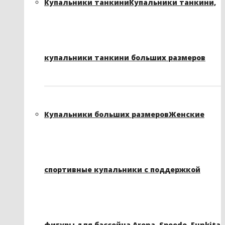
Купальники танкини
Купальники танкини,
купальники танкини больших размеров
Купальники больших размеров
Женские
спортивные купальники с поддержкой
фигуры для бассейна Arena, Speedo, Funkita