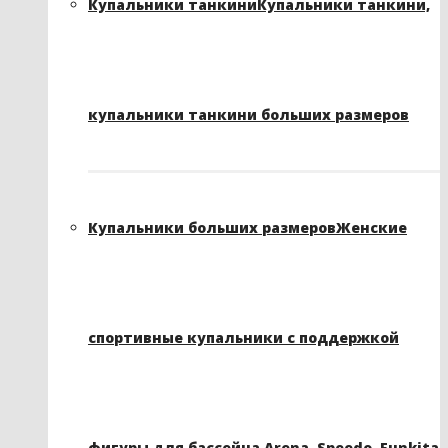
Купальники танкини
Купальники танкини,
купальники танкини больших размеров
Купальники больших размеров
Женские
спортивные купальники с поддержкой
фигуры для бассейна Arena, Speedo, Funkita