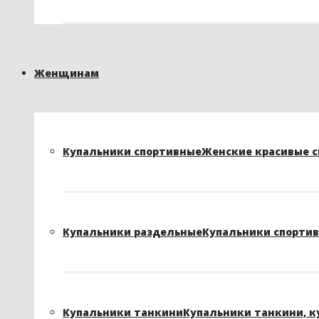
Женщинам
Купальники спортивные
Женские красивые сп
Купальники раздельные
Купальники спортивн
Купальники танкини
Купальники танкини, к