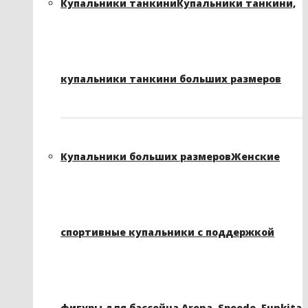
Купальники танкини
Купальники танкини,
купальники танкини больших размеров
Купальники больших размеров
Женские
спортивные купальники с поддержкой
фигуры для бассейна Arena, Speedo, Funkita