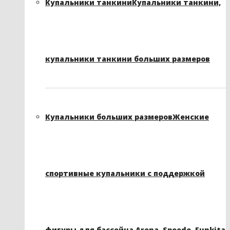
Купальники танкини
Купальники танкини,
купальники танкини больших размеров
Купальники больших размеров
Женские
спортивные купальники с поддержкой
фигуры для бассейна Arena, Speedo, Funkita