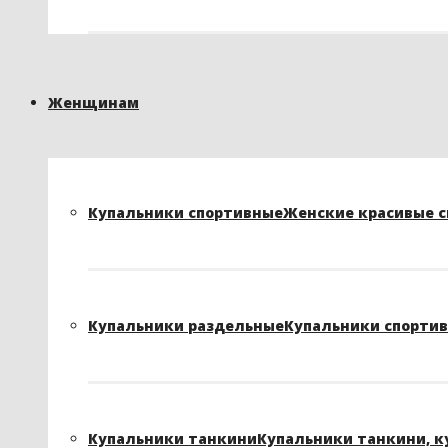
Женщинам
Купальники спортивные
Женские красивые сп
Купальники раздельные
Купальники спортивн
Купальники танкини
Купальники танкини, к