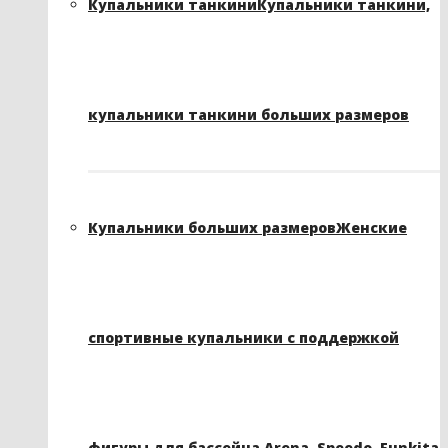
Купальники танкини
Купальники танкини,
купальники танкини больших размеров
Купальники больших размеров
Женские
спортивные купальники с поддержкой
фигуры для бассейна Arena, Speedo, Funkita