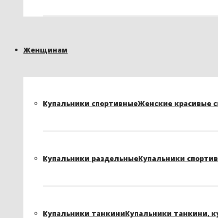
Женщинам
Купальники спортивные
Женские красивые сп
Купальники раздельные
Купальники спортивн
Купальники танкини
Купальники танкини, к