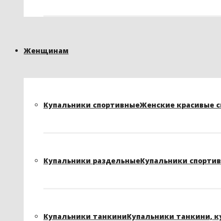
Женщинам
Купальники спортивные
Женские красивые сп
Купальники раздельные
Купальники спортивн
Купальники танкини
Купальники танкини, к