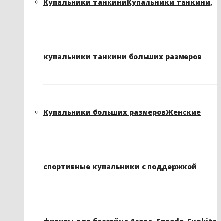
Купальники танкини
Купальники танкини,
купальники танкини больших размеров
Купальники больших размеров
Женские
спортивные купальники с поддержкой
фигуры для бассейна Arena, Speedo, Funkita