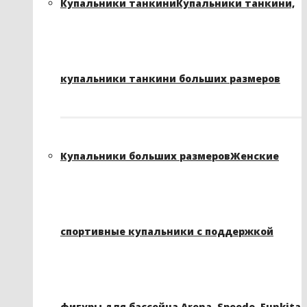
Купальники танкини
Купальники танкини,
купальники танкини больших размеров
Купальники больших размеров
Женские
спортивные купальники с поддержкой
фигуры для бассейна Arena, Speedo, Funkita