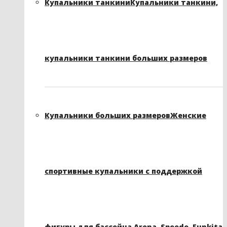
Купальники танкини
Купальники танкини,
купальники танкини больших размеров
Купальники больших размеров
Женские
спортивные купальники с поддержкой
фигуры для бассейна Arena, Speedo, Funkita