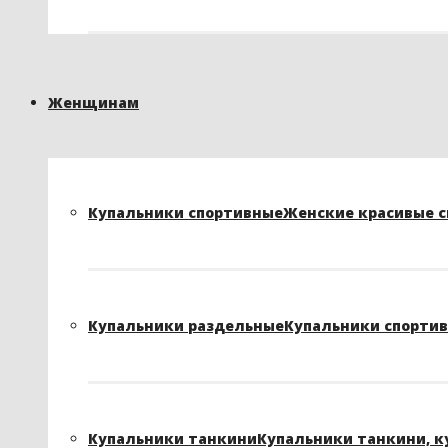
Женщинам
Купальники спортивные
Женские красивые сп
Купальники раздельные
Купальники спортивн
Купальники танкини
Купальники танкини, к