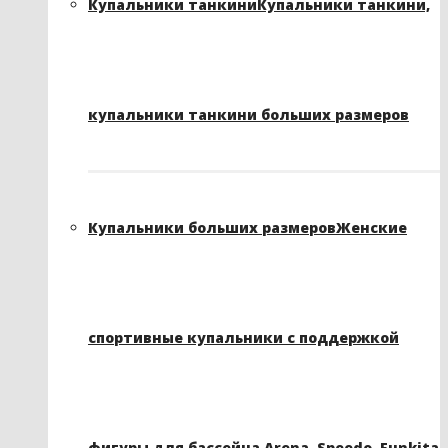
Купальники танкини
Купальники танкини,
купальники танкини больших размеров
Купальники больших размеров
Женские
спортивные купальники с поддержкой
фигуры для бассейна Arena, Speedo, Funkita