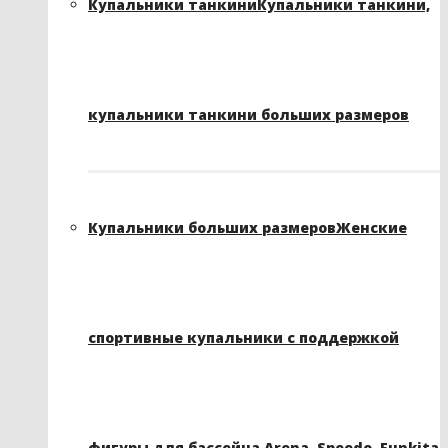
Купальники танкини
Купальники танкини,
купальники танкини больших размеров
Купальники больших размеров
Женские
спортивные купальники с поддержкой
фигуры для бассейна Arena, Speedo, Funkita