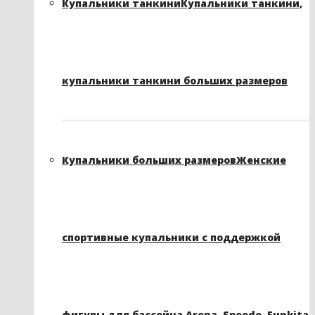
Купальники танкини
Купальники танкини,
купальники танкини больших размеров
Купальники больших размеров
Женские
спортивные купальники с поддержкой
фигуры для бассейна Arena, Speedo, Funkita