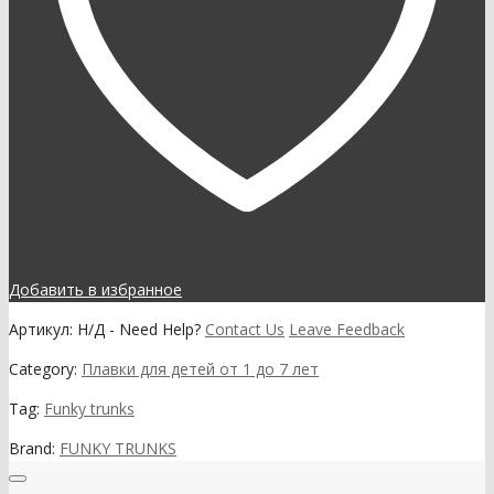
Добавить в избранное
Артикул:
Н/Д
-
Need Help?
Contact Us
Leave Feedback
Category:
Плавки для детей от 1 до 7 лет
Tag:
Funky trunks
Brand:
FUNKY TRUNKS