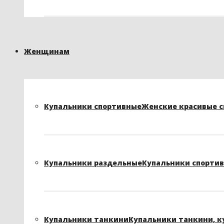
Женщинам
Купальники спортивные
Женские красивые сп
Купальники раздельные
Купальники спортивн
Купальники танкини
Купальники танкини, к