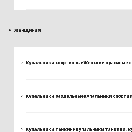
Женщинам
Купальники спортивные
Женские красивые сп
Купальники раздельные
Купальники спортивн
Купальники танкини
Купальники танкини, к