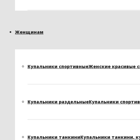
Женщинам
Купальники спортивные
Женские красивые сп
Купальники раздельные
Купальники спортивн
Купальники танкини
Купальники танкини, к