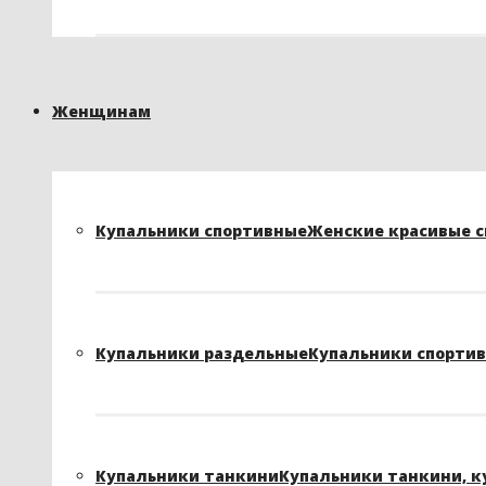
Женщинам
Купальники спортивные
Женские красивые сп
Купальники раздельные
Купальники спортивн
Купальники танкини
Купальники танкини, к